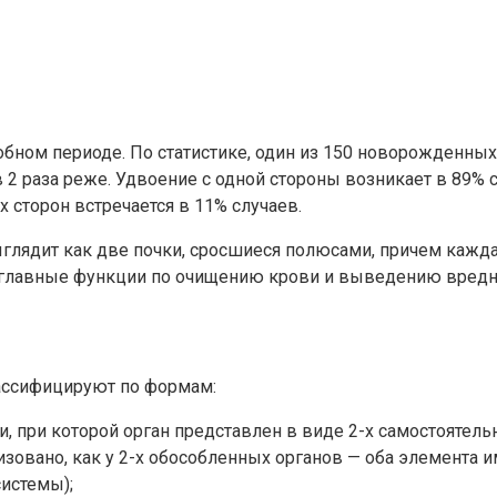
бном периоде. По статистике, один из 150 новорожденных
в 2 раза реже. Удвоение с одной стороны возникает в 89%
х сторон встречается в 11% случаев.
ыглядит как две почки, сросшиеся полюсами, причем кажд
 главные функции по очищению крови и выведению вредн
лассифицируют по формам:
 при которой орган представлен в виде 2-х самостоятельн
зовано, как у 2-х обособленных органов — оба элемента 
истемы);