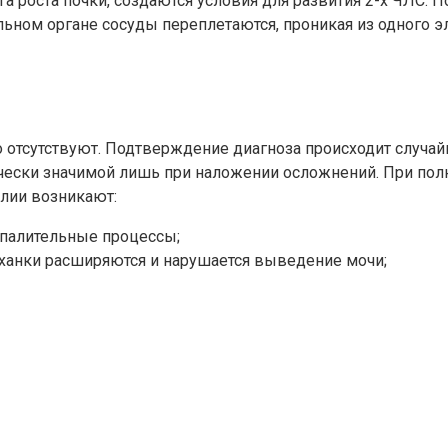
 роста почки, создаются условия для развития 2-х ЧЛС. П
ном органе сосуды переплетаются, проникая из одного эл
отсутствуют. Подтверждение диагноза происходит случайн
ически значимой лишь при наложении осложнений. При пол
алии возникают:
палительные процессы;
оханки расширяются и нарушается выведение мочи;