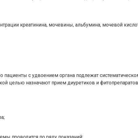
рации креатинина, мочевины, альбумина, мочевой кислоты,
Но пациенты с удвоением органа подлежат систематическ
ой целью назначают прием диуретиков и фитопрепаратов.
а;
емы проводится по ряду показаний: