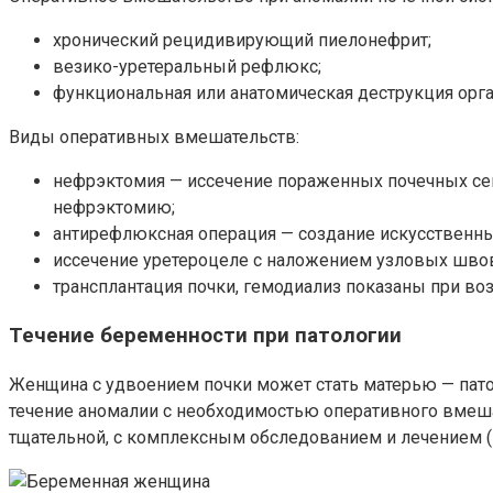
хронический рецидивирующий пиелонефрит;
везико-уретеральный рефлюкс;
функциональная или анатомическая деструкция орга
Виды оперативных вмешательств:
нефрэктомия — иссечение пораженных почечных се
нефрэктомию;
антирефлюксная операция — создание искусственны
иссечение уретероцеле с наложением узловых швов
трансплантация почки, гемодиализ показаны при во
Течение беременности при патологии
Женщина с удвоением почки может стать матерью — пато
течение аномалии с необходимостью оперативного вмеша
тщательной, с комплексным обследованием и лечением (