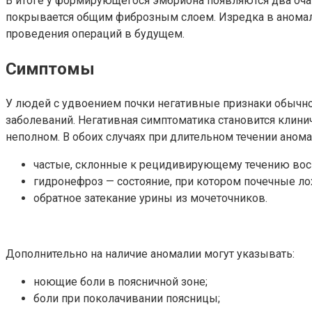
В итоге у формирующегося эмбриона появляются два очага
покрывается общим фиброзным слоем. Изредка в аномаль
проведения операций в будущем.
Симптомы
У людей с удвоением почки негативные признаки обычно 
заболеваний. Негативная симптоматика становится клин
неполном. В обоих случаях при длительном течении аном
частые, склонные к рецидивирующему течению вос
гидронефроз — состояние, при котором почечные л
обратное затекание урины из мочеточников.
Дополнительно на наличие аномалии могут указывать:
ноющие боли в поясничной зоне;
боли при поколачивании поясницы;