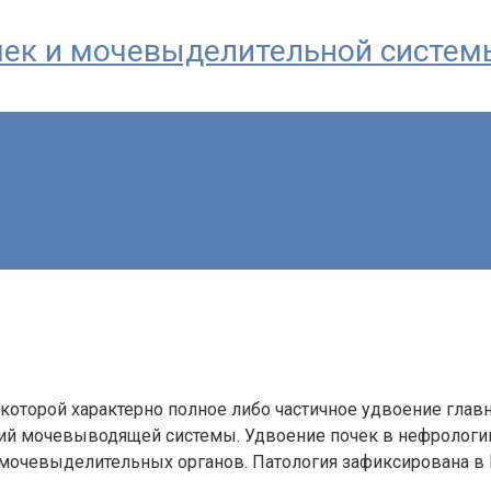
почек и мочевыделительной систем
 которой характерно полное либо частичное удвоение гла
аний мочевыводящей системы. Удвоение почек в нефрологи
е мочевыделительных органов. Патология зафиксирована 