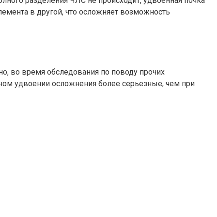
олного разделения ЧЛС не происходит, удвоенная почка
емента в другой, что осложняет возможность
о, во время обследования по поводу прочих
ном удвоении осложнения более серьезные, чем при