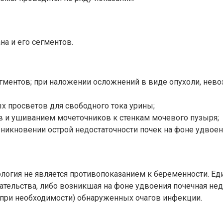
на и его сегментов.
гментов; при наложении осложнений в виде опухоли, нев
х просветов для свободного тока урины;
 и ушиванием мочеточников к стенкам мочевого пузыря;
зникновении острой недостаточности почек на фоне удвоен
логия не является противопоказанием к беременности. Е
тельства, либо возникшая на фоне удвоения почечная нед
при необходимости) обнаруженных очагов инфекции.