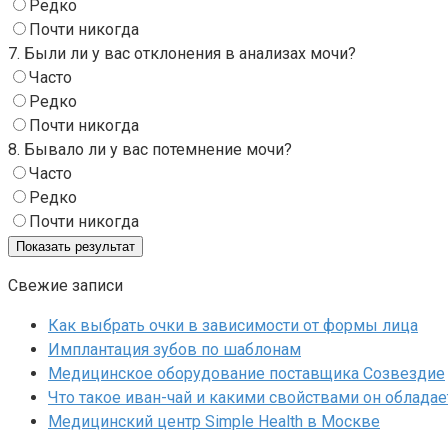
Редко
Почти никогда
7. Были ли у вас отклонения в анализах мочи?
Часто
Редко
Почти никогда
8. Бывало ли у вас потемнение мочи?
Часто
Редко
Почти никогда
Свежие записи
Как выбрать очки в зависимости от формы лица
Имплантация зубов по шаблонам
Медицинское оборудование поставщика Созвездие
Что такое иван-чай и какими свойствами он обладае
Медицинский центр Simple Health в Москве