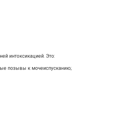
.
ей интоксикацией. Это:
имые позывы к мочеиспусканию;