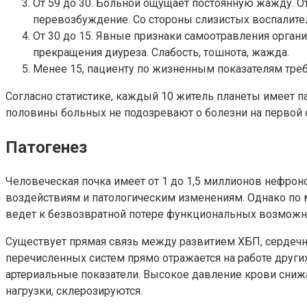
От 59 до 30. Больной ощущает постоянную жажду. О
перевозбуждение. Со стороны слизистых воспалите
От 30 до 15. Явные признаки самоотравления орган
прекращения диуреза. Слабость, тошнота, жажда.
Менее 15, пациенту по жизненным показателям требу
Согласно статистике, каждый 10 житель планеты имеет п
половины больных не подозревают о болезни на первой 
Патогенез
Человеческая почка имеет от 1 до 1,5 миллионов нефрон
воздействиям и патологическим изменениям. Однако по м
ведет к безвозвратной потере функциональных возможно
Существует прямая связь между развитием ХБП, сердечн
перечисленных систем прямо отражается на работе друг
артериальные показатели. Высокое давление крови сниж
нагрузки, склерозируются.