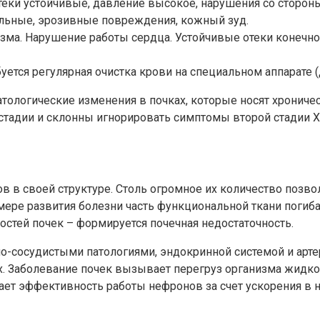
теки устойчивые, давление высокое, нарушения со стороны
льные, эрозивные повреждения, кожный зуд.
изма. Нарушение работы сердца. Устойчивые отеки конечно
ется регулярная очистка крови на специальном аппарате (
атологические изменения в почках, которые носят хрониче
стадии и склонны игнорировать симптомы второй стадии 
ов в своей структуре. Столь огромное их количество позв
ере развития болезни часть функциональной ткани погиба
стей почек – формируется почечная недостаточность.
о-сосудистыми патологиями, эндокринной системой и арте
их. Заболевание почек вызывает перегруз организма жидк
ает эффективность работы нефронов за счет ускорения в 