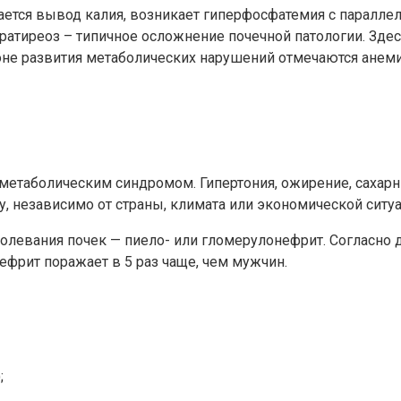
ается вывод калия, возникает гиперфосфатемия с паралл
ратиреоз – типичное осложнение почечной патологии. Здес
оне развития метаболических нарушений отмечаются анеми
етаболическим синдромом. Гипертония, ожирение, сахарный
 независимо от страны, климата или экономической ситуа
олевания почек — пиело- или гломерулонефрит. Согласно
фрит поражает в 5 раз чаще, чем мужчин.
;