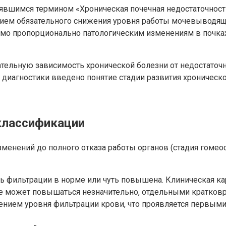
явшимся термином «Хроническая почечная недостаточност
ичием обязательного снижения уровня работы мочевыводя
мо пропорционально патологическим изменениям в почках
ельную зависимость хронической болезни от недостаточно
 диагностики введено понятие стадии развития хроническо
классификации
енений до полного отказа работы органов (стадия гомеост
сть фильтрации в норме или чуть повышена. Клиническая к
е может повышаться незначительно, отдельными кратков
жением уровня фильтрации крови, что проявляется первым