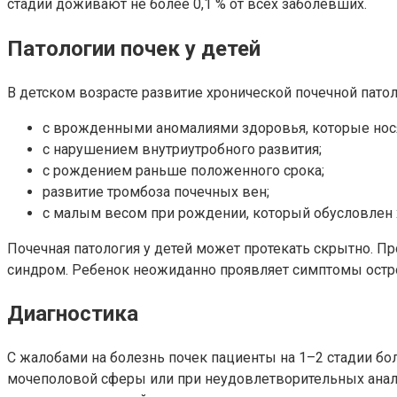
стадии доживают не более 0,1 % от всех заболевших.
Патологии почек у детей
В детском возрасте развитие хронической почечной пато
с врожденными аномалиями здоровья, которые нося
с нарушением внутриутробного развития;
с рождением раньше положенного срока;
развитие тромбоза почечных вен;
с малым весом при рождении, который обусловлен
Почечная патология у детей может протекать скрытно. П
синдром. Ребенок неожиданно проявляет симптомы остро
Диагностика
С жалобами на болезнь почек пациенты на 1–2 стадии б
мочеполовой сферы или при неудовлетворительных анализ