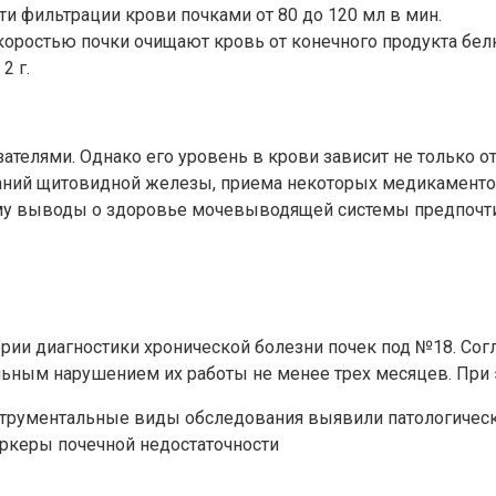
ти фильтрации крови почками от 80 до 120 мл в мин.
 скоростью почки очищают кровь от конечного продукта бе
2 г.
ателями. Однако его уровень в крови зависит не только 
аний щитовидной железы, приема некоторых медикаментов,
ому выводы о здоровье мочевыводящей системы предпочти
ии диагностики хронической болезни почек под №18. Сог
ьным нарушением их работы не менее трех месяцев. При э
струментальные виды обследования выявили патологическ
аркеры почечной недостаточности