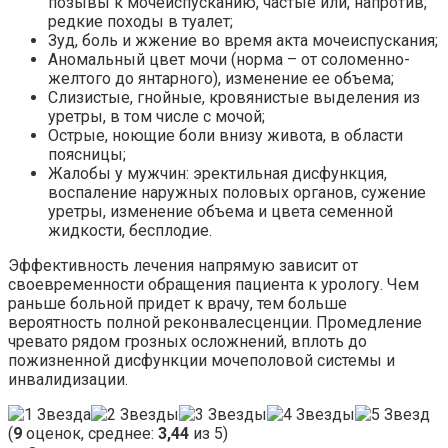
позывы к мочеиспусканию, частые или, напротив,
редкие походы в туалет;
Зуд, боль и жжение во время акта мочеиспускания;
Аномальный цвет мочи (норма – от соломенно-
желтого до янтарного), изменение ее объема;
Слизистые, гнойные, кровянистые выделения из
уретры, в том числе с мочой;
Острые, ноющие боли внизу живота, в области
поясницы;
Жалобы у мужчин: эректильная дисфункция,
воспаление наружных половых органов, сужение
уретры, изменение объема и цвета семенной
жидкости, бесплодие.
Эффективность лечения напрямую зависит от
своевременности обращения пациента к урологу. Чем
раньше больной придет к врачу, тем больше
вероятность полной реконвалесценции. Промедление
чревато рядом грозных осложнений, вплоть до
пожизненной дисфункции мочеполовой системы и
инвалидизации.
(
9
оценок, среднее:
3,44
из 5)