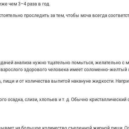
же чем 3–4 раза в год.
ятельно проследить за тем, чтобы моча всегда соответств
сдачей анализа нужно тщательно помыться, желательно с 
а взрослого здорового человека имеет соломенно-желтый 
в, пищи и от количества выпитой накануне жидкости. Нап
о осадка, слизи, хлопьев и т. д. Обычно кристаллический 
азывает на большое количество съеденной жирной пищи. Осо