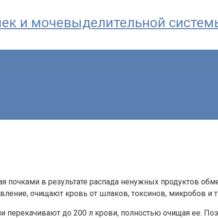
почек и мочевыделительной систем
ая почками в результате распада ненужных продуктов обм
ление, очищают кровь от шлаков, токсинов, микробов и т.
они перекачивают до 200 л крови, полностью очищая ее. П