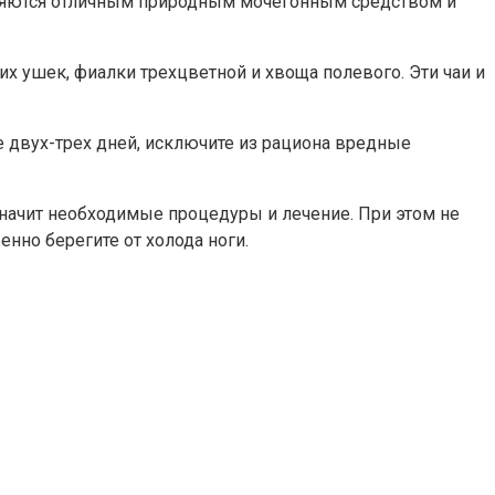
являются отличным природным мочегонным средством и
х ушек, фиалки трехцветной и хвоща полевого. Эти чаи и
е двух-трех дней, исключите из рациона вредные
азначит необходимые процедуры и лечение. При этом не
нно берегите от холода ноги.