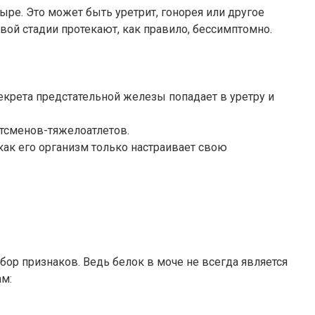
ре. Это может быть уретрит, гонорея или другое
вой стадии протекают, как правило, бессимптомно.
екрета предстательной железы попадает в уретру и
ртсменов-тяжелоатлетов.
как его организм только настраивает свою
абор признаков. Ведь белок в моче не всегда является
ам: