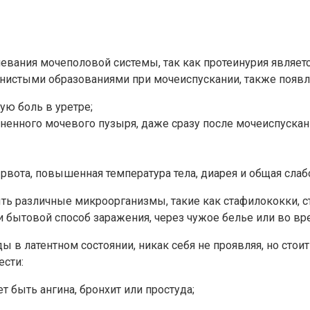
вания мочеполовой системы, так как протеинурия являет
енистыми образованиями при мочеиспускании, также появл
ую боль в уретре;
енного мочевого пузыря, даже сразу после мочеиспускан
вота, повышенная температура тела, диарея и общая слаб
 различные микроорганизмы, такие как стафилококки, ст
 и бытовой способ заражения, через чужое белье или во в
ы в латентном состоянии, никак себя не проявляя, но стоит
ести:
т быть ангина, бронхит или простуда;