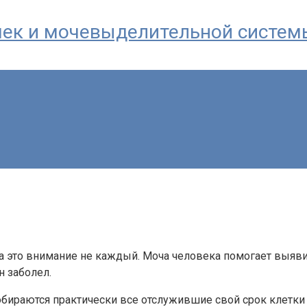
почек и мочевыделительной систем
 на это внимание не каждый. Моча человека помогает выяв
н заболел.
бираются практически все отслужившие свой срок клетки о