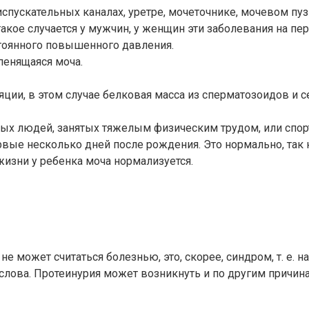
пускательных каналах, уретре, мочеточнике, мочевом пузы
кое случается у мужчин, у женщин эти заболевания на пер
стоянного повышенного давления.
пенящаяся моча.
ции, в этом случае белковая масса из сперматозоидов и с
вых людей, занятых тяжелым физическим трудом, или спо
вые несколько дней после рождения. Это нормально, так 
изни у ребенка моча нормализуется.
 может считаться болезнью, это, скорее, синдром, т. е. н
слова. Протеинурия может возникнуть и по другим причин