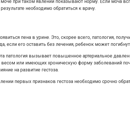
 моче при таком явлении показывают норму. Если моча всп
езультате необходимо обратиться к врачу.
иться пена в урине. Это, скорее всего, патология, получ
да, если его оставить без лечения, ребенок может погибнут
 эта патология вызывает повышенное артериальное давлени
 весом или имеющих хроническую форму заболеваний поче
яние на развитие гестоза.
влении первых признаков гестоза необходимо срочно обрат