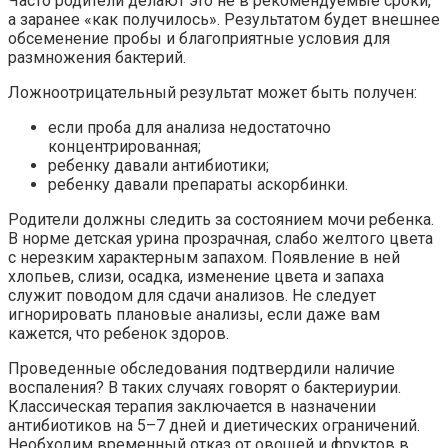
Часто родители делают это не в рекомендуемые сроки,
а заранее «как получилось». Результатом будет внешнее
обсеменение пробы и благоприятные условия для
размножения бактерий.
Ложноотрицательный результат может быть получен:
если проба для анализа недостаточно
концентрированная;
ребенку давали антибиотики;
ребенку давали препараты аскорбинки.
Родители должны следить за состоянием мочи ребенка.
В норме детская урина прозрачная, слабо желтого цвета
с нерезким характерным запахом. Появление в ней
хлопьев, слизи, осадка, изменение цвета и запаха
служит поводом для сдачи анализов. Не следует
игнорировать плановые анализы, если даже вам
кажется, что ребенок здоров.
Проведенные обследования подтвердили наличие
воспаления? В таких случаях говорят о бактериурии.
Классическая терапия заключается в назначении
антибиотиков на 5–7 дней и диетических ограничений.
Необходим временный отказ от овощей и фруктов в