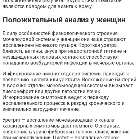
Положительный результат вкупе с симптоматикой
являются поводом для визита к врачу.
Положительный анализ у женщин
В силу особенностей физиологического строения
мочеполовой системы у женщин они чаще страдают
воспалением мочевого пузыря. Короткая уретра,
близость вагины, ануса при недостаточной гигиене и
незащищенных половых контактах способствуют
попаданию возбудителей инфекции в мочевые органы.
Инфицирование нижних отделов системы приводит к
появлению цистита или уретрита. Восхождение бактерий
в верхние отделы мочевыводящей системы вызывает
пиелонефрит или другие патологии почек.
Игнорирование симптомов ведет к переходу
воспалительного процесса в разряд хронического и
значительно затрудняет лечение.
Уретрит – воспаление мочевыводящего канала
характерных симптомов дает немного. Основные:
появление в урине фиброзных пленок, слизи, жжение
при мочеиспускании. Цистит – воспаление стенок